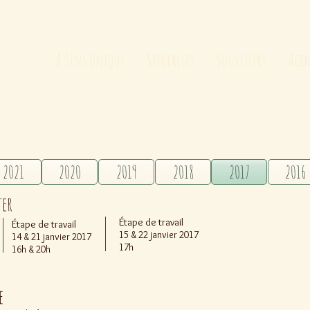
A Sens Unique
Spectacles
Souvenirs
Age
2021
2020
2019
2018
2017
2016
ter
Étape de travail
Étape de travail
15 & 22 janvier 2017
14 & 21 janvier 2017
17h
16h & 20h
e