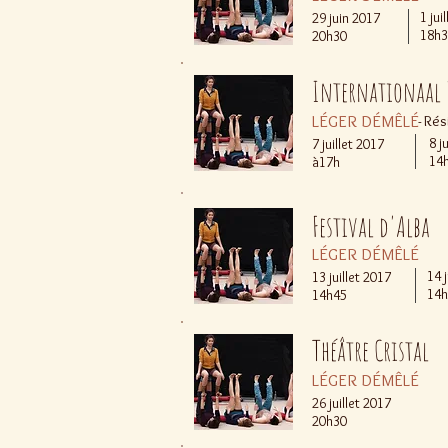
1 jui
29 juin 2017
18h3
20h30
Internationaal 
LÉGER DÉMÊLÉ
- Ré
8 j
7 juillet 2017
14
à17h
Festival d'Alba
LÉGER DÉMÊLÉ
14 
13 juillet 2017
14h
14h45
Théâtre Cristal
LÉGER DÉMÊLÉ
26 juillet 2017
20h30