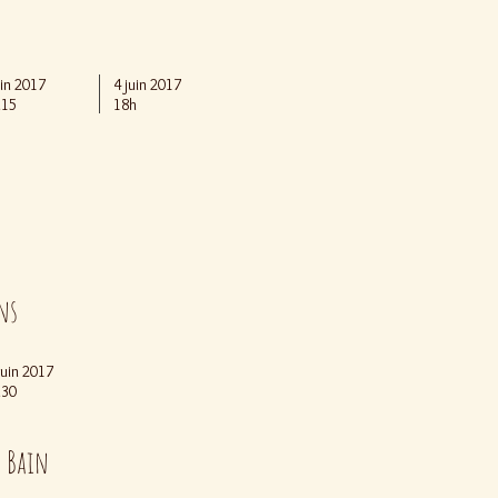
uin 2017
4 juin 2017
h15
18h
ns
juin 2017
h30
d Bain