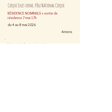
Cirque Jules verne, Pôle National Cirque
RÉSIDENCE NOMBRILS + sortie de
résidence 7 mai 17h
du 4 au 8 mai 2026
Amiens
Festival Les Incandescentes
CRUDA
30 & 31 mai 2026
Francheville
A Sens Unique
6 Bd Winston Churchill